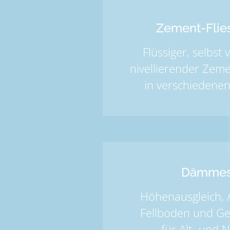
Zement-Flies
Flüssiger, selbst 
nivellierender Zemen
in verschiedene
Dämmes
Höhenausgleich, 
Fellboden und G
für Alt- und