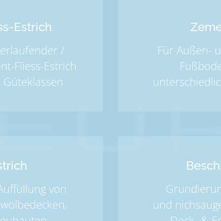
s-Estrich
Zeme
verlaufender /
Für Außen- u
t-Fliess-Estrich
Fußbode
n Güteklassen
unterschiedlic
trich
Besch
Auffüllung von
Grundierun
ewölbedecken,
und nichsaug
 Neubauten
Deck- & E