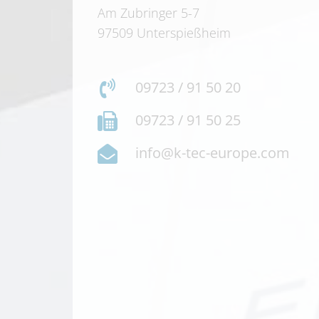
Am Zubringer 5-7
97509 Unterspießheim
09723 / 91 50 20
09723 / 91 50 25
info@k-tec-europe.com